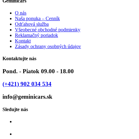
Geminicars
O nás
Naša ponuka – Cenník
Odťahová služba
Všeobecné obchodné podmienky
Reklamačný poriadok
Kontakt
Zásady ochrany osobných údajov
Kontaktujte nás
Pond. - Piatok 09.00 - 18.00
(+421) 902 034 534
info@geminicars.sk
Sledujte nás