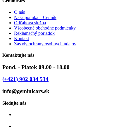
Geminicars
O nás
Naša ponuka – Cenník
Odťahová služba
Všeobecné obchodné podmienky
Reklamačný poriadok
Kontakt
Zásady ochrany osobných údajov
Kontaktujte nás
Pond. - Piatok 09.00 - 18.00
(+421) 902 034 534
info@geminicars.sk
Sledujte nás