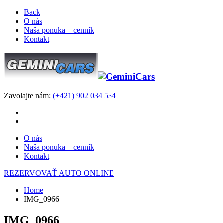
Back
O nás
Naša ponuka – cenník
Kontakt
Zavolajte nám:
(+421) 902 034 534
O nás
Naša ponuka – cenník
Kontakt
REZERVOVAŤ AUTO ONLINE
Home
IMG_0966
IMG_0966