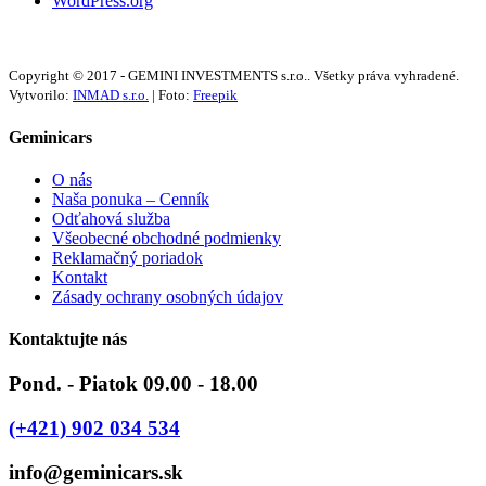
WordPress.org
Copyright © 2017 - GEMINI INVESTMENTS s.r.o.. Všetky práva vyhradené.
Vytvorilo:
INMAD s.r.o.
| Foto:
Freepik
Geminicars
O nás
Naša ponuka – Cenník
Odťahová služba
Všeobecné obchodné podmienky
Reklamačný poriadok
Kontakt
Zásady ochrany osobných údajov
Kontaktujte nás
Pond. - Piatok 09.00 - 18.00
(+421) 902 034 534
info@geminicars.sk