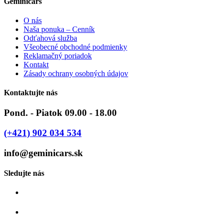
Geminicars
O nás
Naša ponuka – Cenník
Odťahová služba
Všeobecné obchodné podmienky
Reklamačný poriadok
Kontakt
Zásady ochrany osobných údajov
Kontaktujte nás
Pond. - Piatok 09.00 - 18.00
(+421) 902 034 534
info@geminicars.sk
Sledujte nás