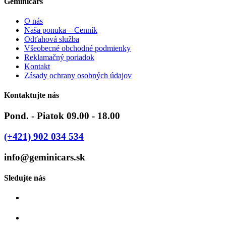
Geminicars
O nás
Naša ponuka – Cenník
Odťahová služba
Všeobecné obchodné podmienky
Reklamačný poriadok
Kontakt
Zásady ochrany osobných údajov
Kontaktujte nás
Pond. - Piatok 09.00 - 18.00
(+421) 902 034 534
info@geminicars.sk
Sledujte nás